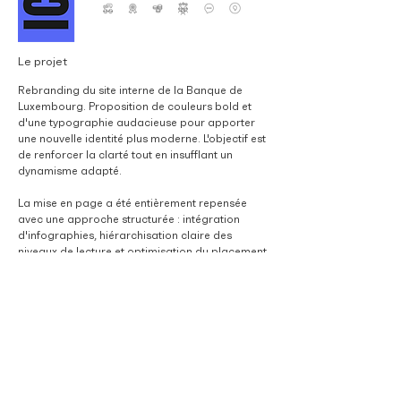
Le projet
Rebranding du site interne de la Banque de
Luxembourg. Proposition de couleurs bold et
d'une typographie audacieuse pour apporter
une nouvelle identité plus moderne. L'objectif est
de renforcer la clarté tout en insufflant un
dynamisme adapté.
La mise en page a été entièrement repensée
avec une approche structurée : intégration
d'infographies, hiérarchisation claire des
niveaux de lecture et optimisation du placement
des éléments pour garantir une navigation
fluide et intuitive.
L'identité visuelle du site se décline en deux
modes clair et sombre offrant une expérience
utilisateur personnalisée, adaptée aux
préférences de chacun. Enfin, les éléments
graphiques ont été intégrés dans un modèle
WordPress, en collaboration avec l'agence